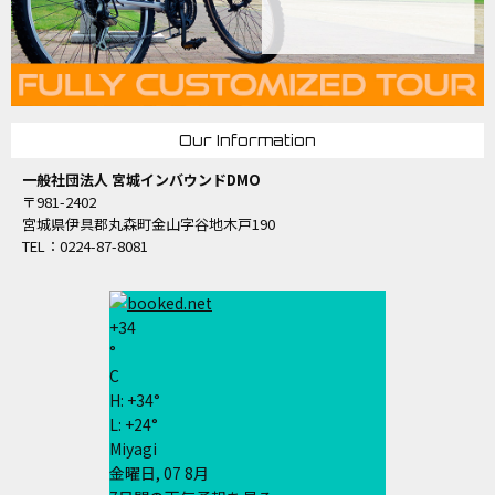
Our Information
一般社団法人 宮城インバウンドDMO
〒981-2402
宮城県伊具郡丸森町金山字谷地木戸190
TEL：0224-87-8081
+
34
°
C
H:
+
34°
L:
+
24°
Miyagi
金曜日, 07 8月