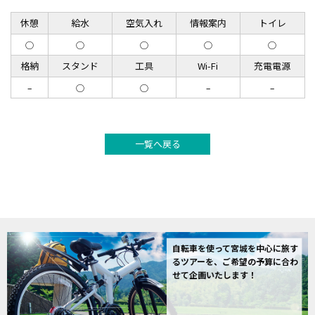
休憩
給水
空気入れ
情報案内
トイレ
◯
◯
◯
◯
◯
格納
スタンド
工具
Wi-Fi
充電電源
–
◯
◯
–
–
一覧へ戻る
自転車を使って宮城を中心に旅す
るツアーを、ご希望の予算に合わ
せて企画いたします！