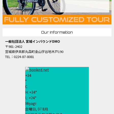
Our Information
一般社団法人 宮城インバウンドDMO
〒981-2402
宮城県伊具郡丸森町金山字谷地木戸190
TEL：0224-87-8081
+
34
°
C
H:
+
34°
L:
+
24°
Miyagi
金曜日, 07 8月