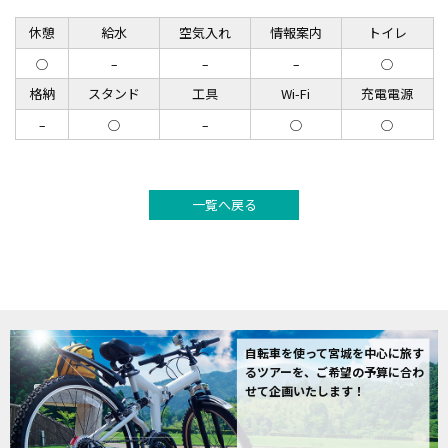
休憩
給水
空気入れ
情報案内
トイレ
◯
–
–
–
◯
格納
スタンド
工具
Wi-Fi
充電電源
–
◯
–
◯
◯
一覧へ戻る
自転車を使って宮城を中心に旅す
るツアーを、ご希望の予算に合わ
せて企画いたします！